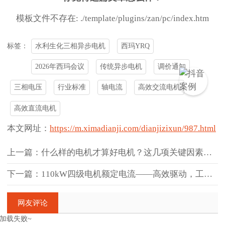
模板文件不存在: ./template/plugins/zan/pc/index.htm
水利生化三相异步电机
西玛YRQ
标签：
2026年西玛会议
传统异步电机
调价通知
三相电压
行业标准
轴电流
高效交流电机
高效直流电机
本文网址：
https://m.ximadianji.com/dianjizixun/987.html
上一篇：什么样的电机才算好电机？这几项关键因素缺一不可
下一篇：110kW四级电机额定电流——高效驱动，工业利器
网友评论
加载失败~