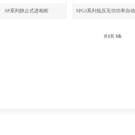
SP系列静止式进相柜
共
1
页
3
条