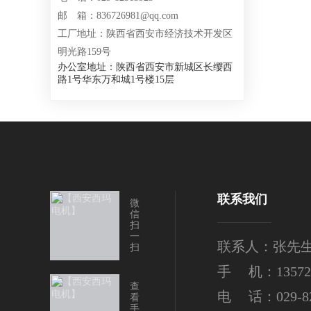
邮 箱：836726981@qq.com
工厂地址：陕西省西安市经济技术开发区
明光路159号
办公室地址：陕西省西安市新城区长缨西
路1号华东万和城1号楼15层
联系我们
微
信
扫
一
联系人：张先
扫
手 机：135724
查
电 话：029-82
看
手