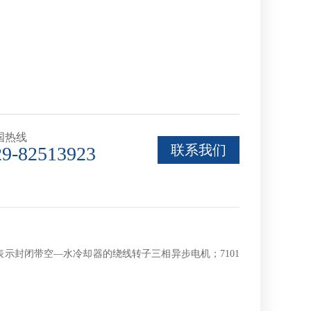
国热线
联系我们
29-82513923
S表示封闭带空—水冷却器的绕线转子三相异步电机；7101