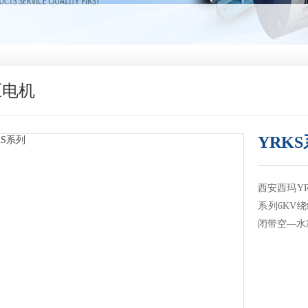
压电机
YRK
西安西玛Y
系列6KV绕
闭带空—水冷