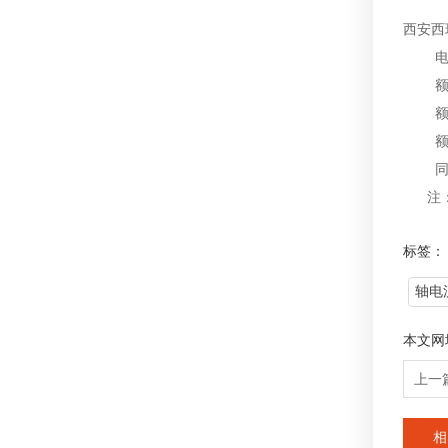
西安西
电机型
额定功
额定电
额定
同步转
注
标签：
轴电
本文网
上一
相