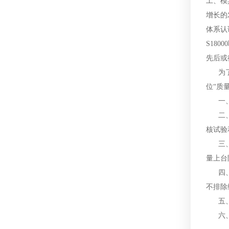
工、模
增长的
体系认证
S18
先后或
为了提
位“质
一、认
二、产
核试验
三、在
量上台
四、顾
不排除
五、产
六、