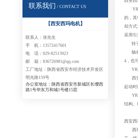
西安西
联系我们
/ CONTACT US
YRK
的，其
【西安西玛电机】
却方式
采用引
联系人：张先生
转子绕
手 机：13572417601
轴承有
电 话：029-82513923
4，也
邮 箱：836726981@qq.com
工厂地址：陕西省西安市经济技术开发区
YRK
明光路159号
西安西
办公室地址：陕西省西安市新城区长缨西
起动时
路1号华东万和城1号楼15层
YRK
结构。
西安西
西玛电