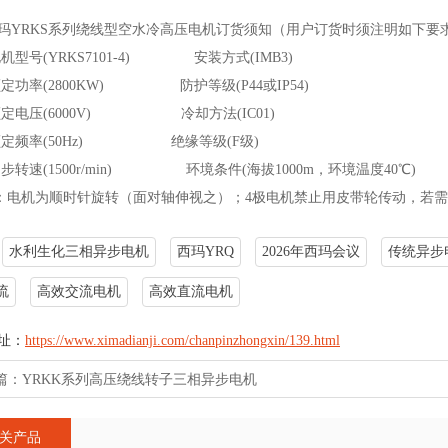
玛YRKS系列绕线型空水冷高压电机订货须知（用户订货时须注明如下要
号(YRKS7101-4) 安装方式(IMB3)
率(2800KW) 防护等级(P44或IP54)
压(6000V) 冷却方法(IC01)
频率(50Hz) 绝缘等级(F级)
速(1500r/min) 环境条件(海拔1000m，环境温度40℃)
：
电机为顺时针旋转（面对轴伸视之）；4极电机禁止用皮带轮传动，若
水利生化三相异步电机
西玛YRQ
2026年西玛会议
传统异步
流
高效交流电机
高效直流电机
址：
https://www.ximadianji.com/chanpinzhongxin/139.html
篇：
YRKK系列高压绕线转子三相异步电机
关产品