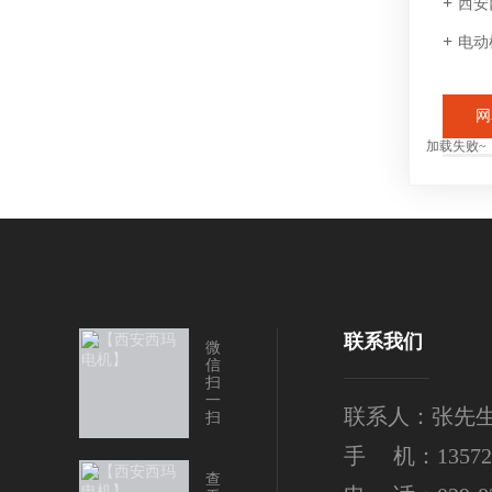
西安
电动
网
加载失败~
联系我们
微
信
扫
一
联系人：张先
扫
手 机：135724
查