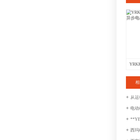
相
从运
电动
**
西玛