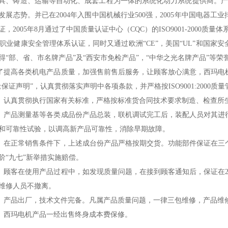
具、铸造、运输等自动化、成套工程为一体的系统化动力系统提供商。产
发展态势。并已在2004年入围中国机械行业500强，2005年中国电器工业排名第
，2005年8月通过了中国质量认证中心（CQC）的ISO9001-2000质量体系
000职业健康安全管理体系认证，同时又通过欧洲“CE”，美国“UL”和国家
得“部、省、市名牌产品”及“西安市免检产品”，“中华之光名牌产品”等荣
高各类机电产品质量，加强售前售后服务，让顾客放心满意，西玛电机
量保证声明”，认真贯彻落实声明中各项条款，并严格按ISO9001:2000
真贯彻执行国家有关标准，严格按标准货合同技术要求制造、检查所
品测量基等各类成品份产品总装，联机调试完工后，装配人员对其进行
和可靠性试验，以调高新产品可靠性，消除早期故障。
正常销售条件下，上述成台份产品严格按期交货。功能部件保证在三个
阶“九七”新举措实施赔偿。
客在使用产品过程中，如发现质量问题，在接到顾客通知后，保证在24
维修人员不撤离。
品出厂，技术文件完备。凡属产品质量问题，一律三包维修，产品维修
西玛电机产品一经出售终身成本费保修。