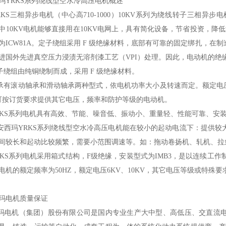
玛YRKS系列绕线型空水冷高压电机概述
S三相异步电机（中心高710-1000）10KV系列为绕线转子三相异步电机。
中10KV电机能够直接用在10KV电网上，具有简化设备，节省投资，降低能耗
为ICW81A。定子绕组采用 F 级绝缘材料，底部有可靠的固定绑扎，
进国外先进真空压力浸渍无溶剂漆工艺（VPI）处理。因此，电动机的绝
组由纯铜绕制而成，采用 F 级绝缘材料。
滚动轴承和滑动轴承两种型式，依电机功率大小及转速而定。额定电压为6K
可按订货要求提供其它电压，频率和防护等级的电动机。
S系列电机具有高效、节能、噪音低、振动小、重量轻、性能可靠、安
玛YRKS系列绕线型空水冷高压电机能在较小的起动电流下：提供较
间较长和起动比较频繁，需要小范围调速等。如：拖动卷扬机、轧机、拉
S系列电机采用箱式结构，F级绝缘，安装型式为IMB3，是以连续工作制（
电机的额定频率为50HZ，额定电压6KV、10KV，其它电压等级或特殊
玛电机质量保证
机（集团）股份有限公司是国内专业生产大中型、高低压、交直流电