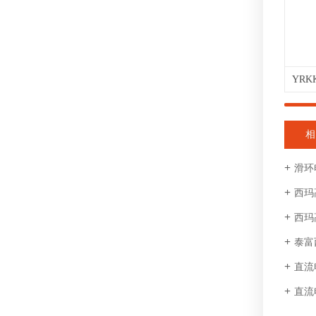
相
滑环
西玛
西玛
泰富
直流
直流