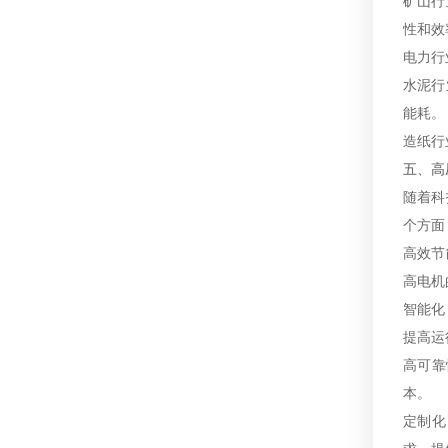
矿山行
性和效
电力行
水泥行
能耗。
造纸行
五、高
随着科
个方面
高效节
高电机
智能化
提高运
高可靠
本。
定制化