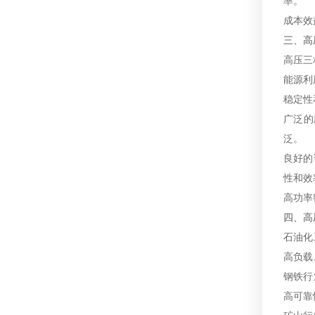
率。
成本效
三、高
高压三
能源利
稳定性
广泛的
泛。
良好的
性和效
高功率
四、高
石油化
高负载
钢铁行
高可靠