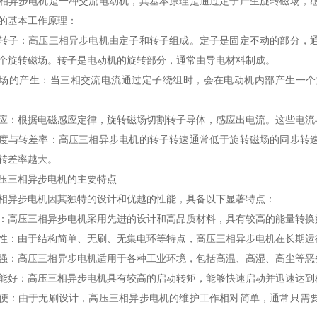
相异步电机是一种交流电动机，其基本原理是通过定子产生旋转磁场，
的基本工作原理：
转子
：高压三相异步电机由定子和转子组成。定子是固定不动的部分，
个旋转磁场。转子是电动机的旋转部分，通常由导电材料制成。
场的产生
：当三相交流电流通过定子绕组时，会在电动机内部产生一个
应
：根据电磁感应定律，旋转磁场切割转子导体，感应出电流。这些电流
度与转差率
：高压三相异步电机的转子转速通常低于旋转磁场的同步转
转差率越大。
压三相异步电机的主要特点
相异步电机因其独特的设计和优越的性能，具备以下显著特点：
：高压三相异步电机采用先进的设计和高品质材料，具有较高的能量转换
性
：由于结构简单、无刷、无集电环等特点，高压三相异步电机在长期运
强
：高压三相异步电机适用于各种工业环境，包括高温、高湿、高尘等恶
能好
：高压三相异步电机具有较高的启动转矩，能够快速启动并迅速达到
便
：由于无刷设计，高压三相异步电机的维护工作相对简单，通常只需