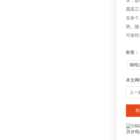
求，提
高压三
在各个
势。随
可靠性
标签：
轴电
本文网
上一
相