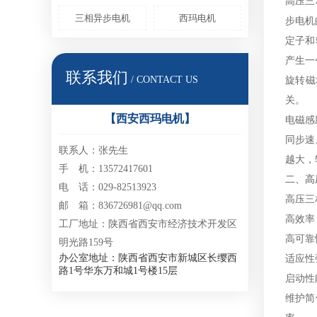
高压三
三相异步电机
西玛电机
步电机
定子和
产生一
联系我们
/ CONTACT US
旋转磁
关。
【西安西玛电机】
电磁感
同步速
联系人：张先生
越大，
手 机：13572417601
二、高
电 话：029-82513923
高压三
邮 箱：836726981@qq.com
高效率
工厂地址：陕西省西安市经济技术开发区
高可靠
明光路159号
办公室地址：陕西省西安市新城区长缨西
适应性
路1号华东万和城1号楼15层
启动性
维护简