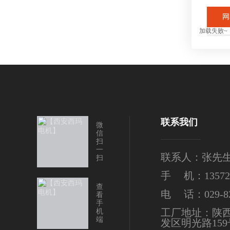
网
加载失败~
联系我们
微
信
扫
一
联系人：张先
扫
手 机：135724
查
电 话：029-82
看
手
工厂地址：陕
机
端
发区明光路159