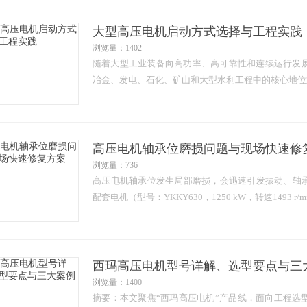
大型高压电机启动方式选择与工程实践
浏览量：1402
随着大型工业装备向高功率、高可靠性和连续运行发展，高
冶金、发电、石化、矿山和大型水利工程中的核心地位
高压电机轴承位磨损问题与现场快速修
浏览量：736
高压电机轴承位发生局部磨损，会迅速引发振动、轴
配套电机（型号：YKKY630，1250 kW，转速1493 r/
西玛高压电机型号详解、选型要点与三
浏览量：1400
摘要：本文聚焦“西玛高压电机”产品线，面向工程选