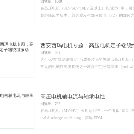
浏览量：1009
在高压电机（3kV/6kV/10kV 及以上）长期运行
是绝缘应力集中、最容易发生部分放电（PD）的部位之
西安西玛电机专题：高压电机定子端绕
浏览量：961
为什么把“端绕组振动”当成要攻克的关键点高压电机（3kV
常见的机械性绝缘损伤之一就是**定子端绕组（end-win
高压电机轴电流与轴承电蚀
浏览量：762
在高压电机（MV/HV）长期运行中，一个看似“局部”的
ical discharge machining，简称 EDM