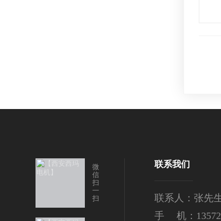
联系我们
微
信
扫
一
联系人：张先
扫
手 机：135724