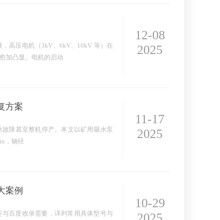
12-08
压电机（3kV、6kV、10kV 等）在
2025
愈加凸显。电机的启动
复方案
11-17
承故障甚至整机停产。本文以矿用吸水泵
2025
min，轴径
大案例
10-29
型与百度收录需要，详列常用具体型号与
2025