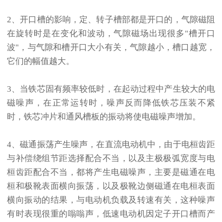
2、开口槽的影响，定、转子槽部都是开口的，气隙磁阻
在旋转时是在变化和波动，气隙磁场出现很多"槽开口
波"，与气隙和槽开口大小有关，气隙越小，槽口越宽，
它们的幅值越大。
3、当铁芯固有频率较低时，在起动过程中产生较大的电
磁噪声，在正常运转时，噪声反而降低铁芯压装不紧
时，铁芯冲片和通风槽板的振动将使电磁噪声增加。
4、磁通振荡产生噪声，在直流电动机中，由于电桓齿距
与补偿绕组节距选择配合不当，以及主极极弧宽度与电
桓齿距配合不当，都将产生电磁噪声，主要是磁通在电
桓和极靴表面横向振荡，以及极靴边侧磁通在电桓表面
横向振动的结果，与电动机负载及转速有关，这种噪声
有时表现很重的嗡嗡声，低速电动机因定子开口槽而产