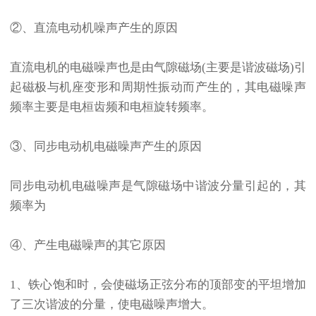
②、直流电动机噪声产生的原因
直流电机的电磁噪声也是由气隙磁场(主要是谐波磁场)引
起磁极与机座变形和周期性振动而产生的，其电磁噪声
频率主要是电桓齿频和电桓旋转频率。
③、同步电动机电磁噪声产生的原因
同步电动机电磁噪声是气隙磁场中谐波分量引起的，其
频率为
④、产生电磁噪声的其它原因
1、铁心饱和时，会使磁场正弦分布的顶部变的平坦增加
了三次谐波的分量，使电磁噪声增大。