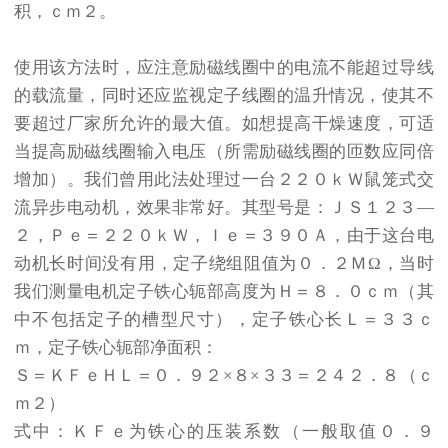
积，ｃｍ２。
使用该方法时，应注意励磁线圈中的电流不能超过导线
的载流量，同时还应监视定子线圈的温升情况，使其不
要超过厂家所允许的最大值。如想提高干燥速度，可适
当提高励磁线圈输入电压（所需励磁线圈的匝数应同倍
增加）。我们曾用此法处理过一台２２０ｋＷ鼠笼式交
流异步电动机，效果非常好。其型号是：ＪＳ１２３—
２，Ｐｅ＝２２０ｋＷ，Ｉｅ＝３９０Ａ，由于这台电
动机长时间没有用，定子绕组阻值为０．２ＭΩ，当时
我们测量电机定子铁心轭部高度为Ｈ＝８．０ｃｍ（其
中不包括定子的槽型尺寸），定子铁心长Ｌ＝３３ｃ
ｍ，定子铁心轭部净面积：
Ｓ＝ＫＦｅＨＬ＝０．９２×８×３３＝２４２．８（ｃ
ｍ２）
式中：ＫＦｅ为铁心的压装系数（一般取值０．９