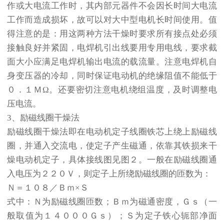
作或大电流工作时，其内部元器件不会因长时间大电流
工作而造成损坏，故可以对大中型电机长时间使用。值
得注意的是：用这两种方法干燥时要求所有接点处必须
接触良好并紧固，电焊机引出线要用专用电线，要求截
面大小应满足电焊机输出电流的载流量。注意电焊机自
身变压器的冷却，同时保证电动机的绝缘阻值不能低于
０．１ＭΩ。还要密切注意电机绕组温度，及时调整电
压电流。
3、励磁线圈干燥法
励磁线圈干燥法即在电动机定子线圈铁芯上绕上励磁线
圈，并通入交流电，使定子产生磁通，依靠其铁损来干
燥电动机定子，具体接线图见图２。一般在励磁线圈通
入电压为２２０Ｖ，则定子上所绕励磁线圈的匝数为：
Ｎ＝１０８／Ｂｍ×Ｓ
式中：Ｎ为励磁线圈匝数；Ｂｍ为磁通密度，Ｇｓ（一
般取值为１４０００Ｇｓ）；Ｓ为定子铁心轭部净面