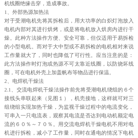
机线圈绝缘击穿，造成事故。
1、外部热源加热法
对于受潮电机先将其拆检后，用大功率的白炽灯泡放入
电机内部对其进行烘烤，或是将电机放入烘房内进行干
燥。此种方法操作方便、安全可靠，但仅适用于易拆检
的小型电机。而对于大中型或不易拆检的电机相对来说
工作量就大了，同时也降低了可行性。应当注意的是：
此方法操作时灯泡或热源不可太靠近线圈，以防烧坏线
圈，可在电机外壳上加盖帆布等物品进行保温。
2、电焊机干燥法
2.1、交流电焊机干燥法操作前先将受潮电机绕组的６个
接线头串联起来（见图１），机壳接地，这样就可对三
组绕组实现加热干燥，为监视干燥过程中的电流变化，
可串入一只电流表，观察其电流是否达到电动机额定电
流的６０％～７０％。用交流电焊机干燥电机不用对电
机进行拆检，减小了工作量，同时在通电的情况下电机