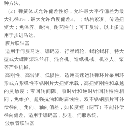
种方法。
（2）弹簧体式允许偏差性好，允许最大平行偏差为最
大孔径3%，最大允许角度偏差3。 ；结构紧凑、传递扭
矩大；免保养、耐油、耐药性佳；可正反转。以上多适
用于步进马达。
膜片联轴器
适用于伺服马达、编码器、行星齿轮、蜗轮蜗杆、特大
型或大螺距滚珠丝杆、混合机、造纸机械、机器人、泵
等产业机械。
高刚性、高转矩、低惯性、适用高速运转弹环片采用环
形或方形弹性不锈刚片大扭矩承载，高扭矩刚性和卓越
的灵敏度；零回转间隙、顺时针和逆时针回转特性相
同，免维护、超强抗油和耐腐蚀性。双不锈钢腊片可补
偿径向、角向、轴向偏差，如长度短（两节）不能补偿
径向偏差。适用于编码器，步进、伺服系统。
波纹管联轴器