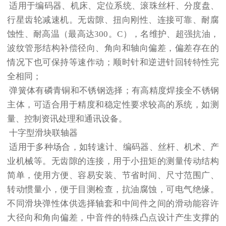
适用于编码器、机床、定位系统、滚珠丝杆、分度盘、
行星齿轮减速机。无齿隙、扭向刚性、连接可靠、耐腐
蚀性、耐高温（最高达300。C），名维护、超强抗油，
波纹管形结构补偿径向、角向和轴向偏差，偏差存在的
情况下也可保持等速作动；顺时针和逆进针回转特性完
全相同；
弹簧体有磷青铜和不锈钢选择；有高精度焊接全不锈钢
主体，可适合用于精度和稳定性要求较高的系统，如测
量、控制资讯处理和通讯设备。
十字型滑块联轴器
适用于多种场合，如转速计、编码器、丝杆、机术、产
业机械等。无齿隙的连接，用于小扭矩的测量传动结构
简单，使用方便、容易安装、节省时间、尺寸范围广、
转动惯量小，便于目测检查，抗油腐蚀，可电气绝缘。
不同滑块弹性体供选择轴套和中间件之间的滑动能容许
大径向和角向偏差，中音件的特殊凸点设计产生支撑的