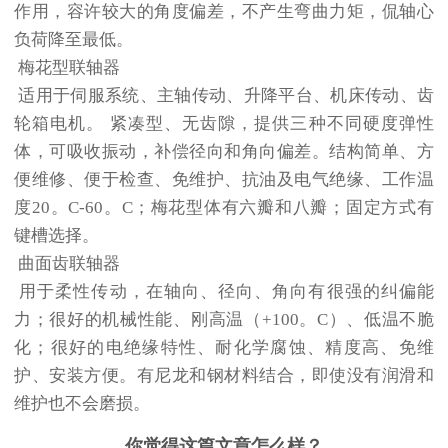
作用，容许较大的角度偏差，不产生弯曲力矩，侃轴心
负荷降至最低。
梅花型联轴器
适用于伺服系统、主轴传动、升降平台、机床传动、齿
轮箱
电机
。 紧凑型、无齿隙，提供三种不同硬度弹性
体，可吸收振动，补偿径向和角向偏差。结构简单、方
便维修、便于检查、免维护、抗油及电气绝缘、工作温
度20。C-60。C；梅花型体有六瓣和八瓣；固定方式有
键槽选择。
曲面齿联轴器
用于柔性传动，在轴向、径向、角向有很强的纠偏能
力；很好的机械性能、刚高温（+100。C）、低温不脆
化；很好的电绝缘特性、耐化学腐蚀、精度高、免维
护、安装方便。有尼龙和钢材料结合，即使没有润滑和
维护也不会磨损。
你觉得这篇文章怎么样？