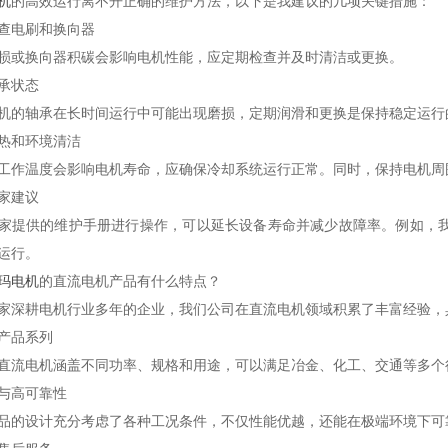
机
的高效运行离不开正确的维护方法，以下是我建议的几项关键措施：
查电刷和换向器
损或换向器积碳会影响电机性能，应定期检查并及时清洁或更换。
承状态
机的轴承在长时间运行中可能出现磨损，定期润滑和更换是保持稳定运行
热和环境清洁
工作温度会影响电机寿命，应确保冷却系统运行正常。同时，保持电机周
家建议
家提供的维护手册进行操作，可以延长设备寿命并减少故障率。例如，
运行。
玛电机
的直流电机产品有什么特点？
家深耕电机行业多年的企业，我们公司在直流电机领域积累了丰富经验，
产品系列
直流电机涵盖不同功率、规格和用途，可以满足冶金、化工、交通等多个
与高可靠性
品的设计充分考虑了各种工况条件，不仅性能优越，还能在极端环境下可