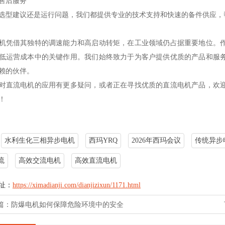
售后服务
选型建议还是运行问题，我们都提供专业的技术支持和快速的备件供应，
机凭借其独特的调速能力和高启动转矩，在工业领域仍占据重要地位。
低运营成本中的关键作用。我们始终致力于为客户提供优质的产品和服
赖的伙伴。
对直流电机的应用有更多疑问，或者正在寻找优质的直流电机产品，欢
！
水利生化三相异步电机
西玛YRQ
2026年西玛会议
传统异步
流
高效交流电机
高效直流电机
址：
https://ximadianji.com/dianjizixun/1171.html
篇：
防爆电机如何保障危险环境中的安全