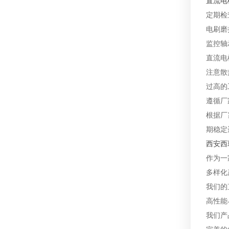
直流电
定期检
电刷磨
监控轴
直流电
注意散
过高的
遵循厂
根据厂
期稳定
西安西
作为一
多样化
我们的
高性能
我们产