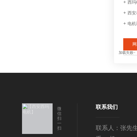
西玛
西安
电机
网
加载失败~
联系我们
微
信
扫
一
联系人：张先
扫