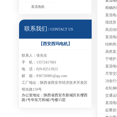
直流电
直流电机
精确的
直流电
现优异
联系我们
/ CONTACT US
高启动
直流电
【西安西玛电机】
结构简
虽然直
联系人：张先生
于维护
手 机：13572417601
直流电
电 话：029-82513923
尽管交
邮 箱：836726981@qq.com
冶金行
工厂地址：陕西省西安市经济技术开发区
在轧钢
明光路159号
办公室地址：陕西省西安市新城区长缨西
交通运
路1号华东万和城1号楼15层
直流电
起重设