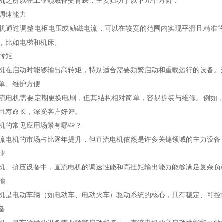
机
之所以在工业领域备受青睐，主要归功于以下几个方面：
调速能力
机通过调整电枢电压或励磁电流，可以在较宽的范围内实现平滑且精准
，比如电梯和机床。
转矩
机在启动时能够输出高转矩，特别适合需要频繁启动和重载运行的设备。
单、维护方便
流电机需要定期更换电刷，但其结构相对简单，容易拆装与维修。例如
且寿命长，深受客户好评。
机的常见应用场景有哪些？
流电机的市场占比逐年提升，但直流电机依然是许多关键领域的主力设备
业
机、挤压设备中，直流电机的调速性能和高扭矩输出能力能够满足复杂负
输
机是电动车辆（如电动车、电动火车）驱动系统的核心，具有稳定、可控
备