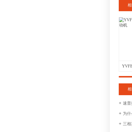
相
相
速普
为什
三相异