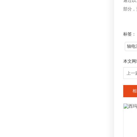
通过以
部分，
标签：
轴电
本文网
上一
相