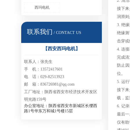
2. 清
西玛电机
接下来
润滑则
3. 绝
联系我们
/ CONTACT US
绝缘测
击穿或
【西安西玛电机】
4. 连
完成清
联系人：张先生
防止因
手 机：13572417601
位。
电 话：029-82513923
5. 运
邮 箱：836726981@qq.com
接下来
工厂地址：陕西省西安市经济技术开发区
载，监
明光路159号
办公室地址：陕西省西安市新城区长缨西
6. 记
路1号华东万和城1号楼15层
最后一
仅有助