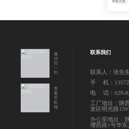
加载失败~
联系我们
微
信
扫
一
联系人：张先
扫
手 机：135724
查
电 话：029-82
看
手
工厂地址：陕
机
端
发区明光路159
办公室地址：
缨西路1号华东