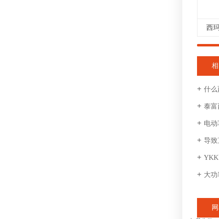
西
相
什么
泰富
电动
导致
YK
大功
网