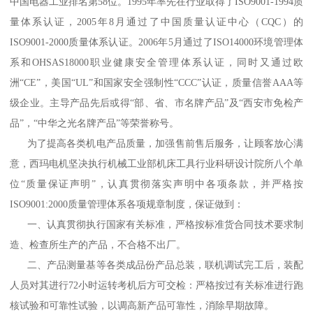
中国电器工业排名第58位。1995年率先在行业取得了ISO9001-1994质
量体系认证，2005年8月通过了中国质量认证中心（CQC）的
ISO9001-2000质量体系认证。2006年5月通过了ISO14000环境管理体
系和OHSAS18000职业健康安全管理体系认证，同时又通过欧
洲“CE”，美国“UL”和国家安全强制性“CCC”认证，质量信誉AAA等
级企业。主导产品先后或得“部、省、市名牌产品”及“西安市免检产
品”，“中华之光名牌产品”等荣誉称号。
为了提高各类机电产品质量，加强售前售后服务，让顾客放心满
意，西玛电机坚决执行机械工业部机床工具行业科研设计院所八个单
位“质量保证声明”，认真贯彻落实声明中各项条款，并严格按
ISO9001:2000质量管理体系各项规章制度，保证做到：
一、认真贯彻执行国家有关标准，严格按标准货合同技术要求制
造、检查所生产的产品，不合格不出厂。
二、产品测量基等各类成品份产品总装，联机调试完工后，装配
人员对其进行72小时运转考机后方可交检：严格按过有关标准进行跑
核试验和可靠性试验，以调高新产品可靠性，消除早期故障。